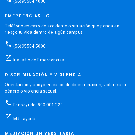
(56)95504 4000
EMERGENCIAS UC
Teléfono en caso de accidente o situación que ponga en
riesgo tu vida dentro de algún campus.
phone
(56)95504 5000
launch
Ir al sitio de Emergencias
DISCRIMINACIÓN Y VIOLENCIA
Orientación y apoyo en casos de discriminación, violencia de
género o violencia sexual.
phone
Fonoayuda: 800 001 222
launch
Más ayuda
MEDIACIÓN UNIVERSITARIA