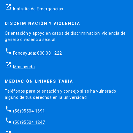
launch
Ir al sitio de Emergencias
DISCRIMINACIÓN Y VIOLENCIA
Orientación y apoyo en casos de discriminación, violencia de
género o violencia sexual.
phone
Fonoayuda: 800 001 222
launch
Más ayuda
MEDIACIÓN UNIVERSITARIA
Teléfonos para orientación y consejo si se ha vulnerado
alguno de tus derechos en la universidad.
phone
(56)95504 1691
phone
(56)95504 1247