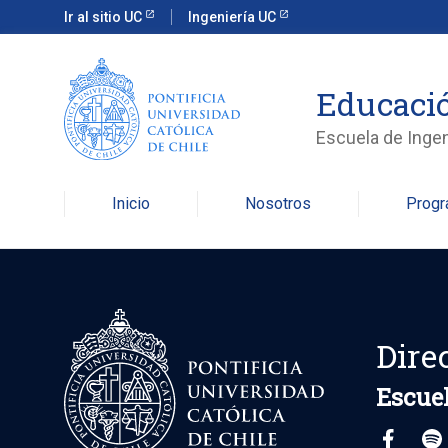
Ir al sitio UC
Ingeniería UC
Educació
Escuela de Ingen
Inicio
Nosotros
Prog
Dire
Escuel