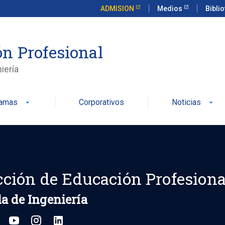
ADMISION
Medios
Bibli
n Profesional
iería
ramas
Corporativos
Noticias
arrow_drop_down
arrow_drop_down
cción de Educación Profesiona
a de Ingeniería