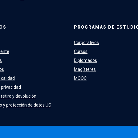
OS
PROGRAMAS DE ESTUDI
Corporativos
cente
Cursos
s
Diplomados
os
Magísteres
 calidad
MOOC
e privacidad
 retiro y devolución
o y protección de datos UC