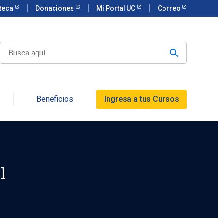
oteca
Donaciones
Mi Portal UC
Correo
Beneficios
Ingresa a tus Cursos
l