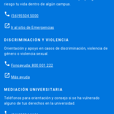
riesgo tu vida dentro de algún campus.
phone
(56)95504 5000
launch
Ir al sitio de Emergencias
DISCRIMINACIÓN Y VIOLENCIA
Orientación y apoyo en casos de discriminación, violencia de
género o violencia sexual.
phone
Fonoayuda: 800 001 222
launch
Más ayuda
MEDIACIÓN UNIVERSITARIA
Teléfonos para orientación y consejo si se ha vulnerado
alguno de tus derechos en la universidad.
phone