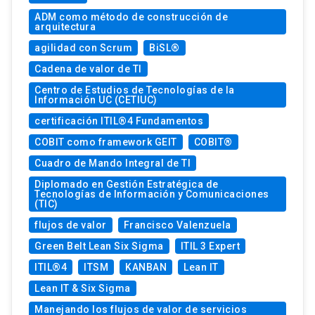
ADM como método de construcción de
arquitectura
agilidad con Scrum
BiSL®
Cadena de valor de TI
Centro de Estudios de Tecnologías de la
Información UC (CETIUC)
certificación ITIL®4 Fundamentos
COBIT como framework GEIT
COBIT®
Cuadro de Mando Integral de TI
Diplomado en Gestión Estratégica de
Tecnologías de Información y Comunicaciones
(TIC)
flujos de valor
Francisco Valenzuela
Green Belt Lean Six Sigma
ITIL 3 Expert
ITIL®4
ITSM
KANBAN
Lean IT
Lean IT & Six Sigma
Manejando los flujos de valor de servicios