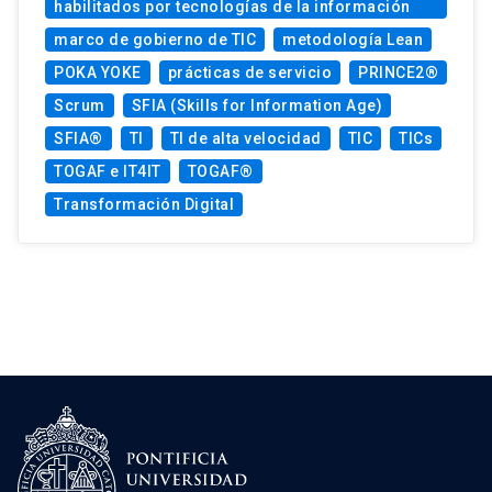
habilitados por tecnologías de la información
marco de gobierno de TIC
metodología Lean
POKA YOKE
prácticas de servicio
PRINCE2®
Scrum
SFIA (Skills for Information Age)
SFIA®
TI
TI de alta velocidad
TIC
TICs
TOGAF e IT4IT
TOGAF®
Transformación Digital