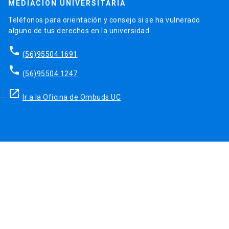
MEDIACIÓN UNIVERSITARIA
Teléfonos para orientación y consejo si se ha vulnerado
alguno de tus derechos en la universidad.
phone
(56)95504 1691
phone
(56)95504 1247
launch
Ir a la Oficina de Ombuds UC