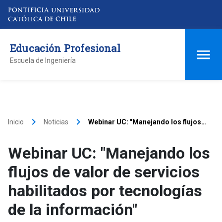
Educación Profesional
Escuela de Ingeniería
keyboard_arrow_right
keyboard_arrow_right
Inicio
Noticias
Webinar UC: "Manejando los flujos
de valor de servicios habilitados por
tecnologías de la información"
Webinar UC: "Manejando los
flujos de valor de servicios
habilitados por tecnologías
de la información"