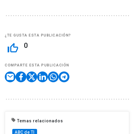
¿TE GUSTA ESTA PUBLICACIÓN?
0
thumb_up_off_alt
COMPARTE ESTA PUBLICACIÓN
local_offer
Temas relacionados
ABC de TI