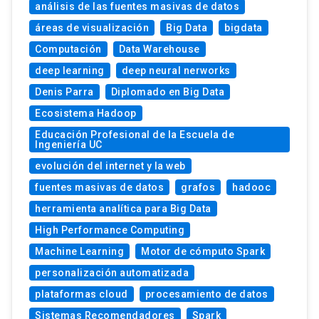
análisis de las fuentes masivas de datos
áreas de visualización
Big Data
bigdata
Computación
Data Warehouse
deep learning
deep neural nerworks
Denis Parra
Diplomado en Big Data
Ecosistema Hadoop
Educación Profesional de la Escuela de
Ingeniería UC
evolución del internet y la web
fuentes masivas de datos
grafos
hadooc
herramienta analítica para Big Data
High Performance Computing
Machine Learning
Motor de cómputo Spark
personalización automatizada
plataformas cloud
procesamiento de datos
Sistemas Recomendadores
Spark