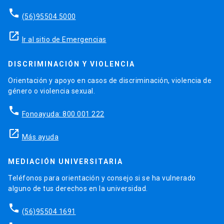
phone
(56)95504 5000
launch
Ir al sitio de Emergencias
DISCRIMINACIÓN Y VIOLENCIA
Orientación y apoyo en casos de discriminación, violencia de
género o violencia sexual.
phone
Fonoayuda: 800 001 222
launch
Más ayuda
MEDIACIÓN UNIVERSITARIA
Teléfonos para orientación y consejo si se ha vulnerado
alguno de tus derechos en la universidad.
phone
(56)95504 1691