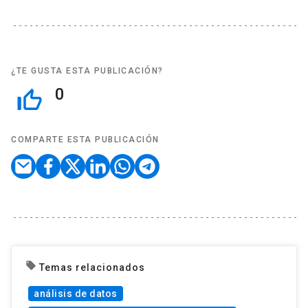
¿TE GUSTA ESTA PUBLICACIÓN?
0
thumb_up_off_alt
COMPARTE ESTA PUBLICACIÓN
local_offer
Temas relacionados
análisis de datos