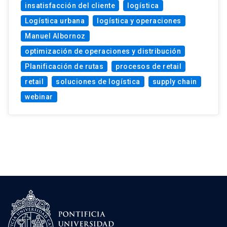
insatisfacción del cliente
logística
Logística urbana
logística y operaciones
Manuel Albornoz
optimización de operaciones y distribución
Planificación de rutas
procesos de retail
retail
soluciones de logística
supply chain
webinar