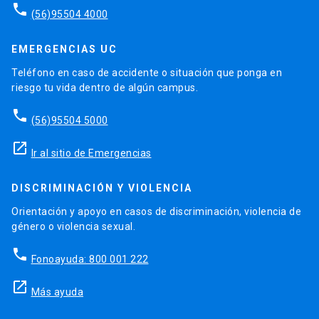
phone
(56)95504 4000
EMERGENCIAS UC
Teléfono en caso de accidente o situación que ponga en
riesgo tu vida dentro de algún campus.
phone
(56)95504 5000
launch
Ir al sitio de Emergencias
DISCRIMINACIÓN Y VIOLENCIA
Orientación y apoyo en casos de discriminación, violencia de
género o violencia sexual.
phone
Fonoayuda: 800 001 222
launch
Más ayuda