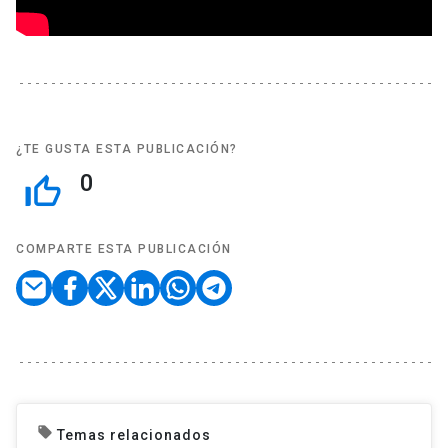
¿TE GUSTA ESTA PUBLICACIÓN?
0
thumb_up_off_alt
COMPARTE ESTA PUBLICACIÓN
local_offer
Temas relacionados