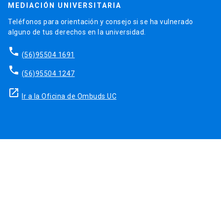
MEDIACIÓN UNIVERSITARIA
Teléfonos para orientación y consejo si se ha vulnerado
alguno de tus derechos en la universidad.
phone
(56)95504 1691
phone
(56)95504 1247
launch
Ir a la Oficina de Ombuds UC