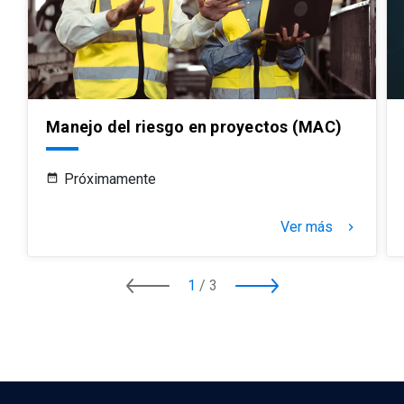
Manejo del riesgo en proyectos (MAC)
Próximamente
Ver más
keyboard_arrow_right
1
/
3