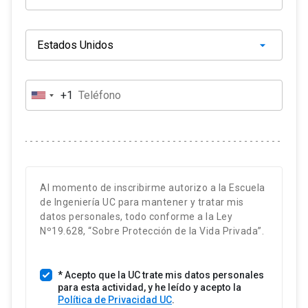
+1
E
s
t
a
d
o
Al momento de inscribirme autorizo a la Escuela
s
de Ingeniería UC para mantener y tratar mis
U
datos personales, todo conforme a la Ley
n
Nº19.628, “Sobre Protección de la Vida Privada”.
i
d
* Acepto que la UC trate mis datos personales
o
para esta actividad, y he leído y acepto la
s
Política de Privacidad UC
.