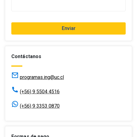
+
1
Enviar
Contáctanos
programas.ing@uc.cl
(+56) 9 5504 4516
(+56) 9 3353 0870
Formas de pago