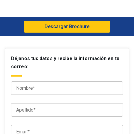
– Estudios de casos presentados por los
alumnos y el equipo docente, con análisis
fuertemente ligado a la estructura de trabajo y su
respectivo resultado construido.
Descargar Brochure
Déjanos tus datos y recibe la información en tu
correo: