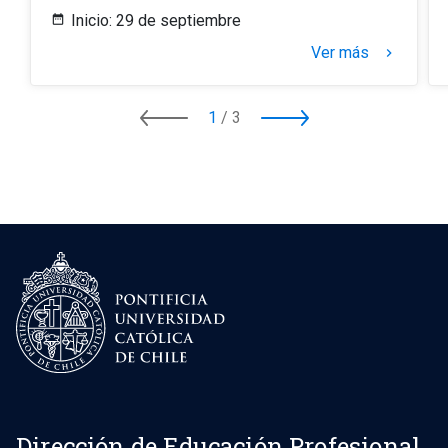
Inicio: 29 de septiembre
Ver más
keyboard_arrow_right
1
/
3
Dirección de Educación Profesional