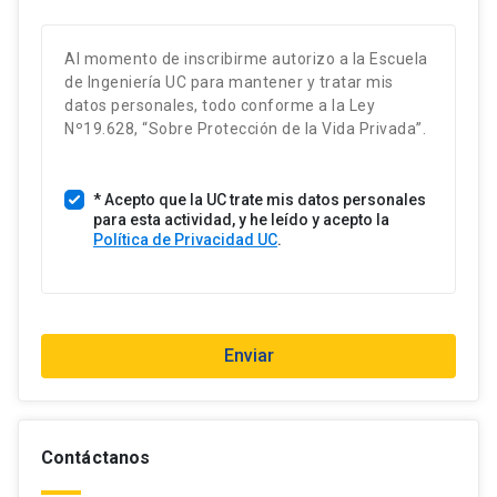
ú
Ingeniería UC. CEO y fundador de
n
R:Solver. Experto en Ingeniería de
Al momento de inscribirme autorizo a la Escuela
Software e IA.
p
de Ingeniería UC para mantener y tratar mis
a
datos personales, todo conforme a la Ley
Francisco Valenzuela
í
Nº19.628, “Sobre Protección de la Vida Privada”.
Profesor Adjunto de la Escuela de
s
Ingeniería UC. Director ejecutivo
s
de CETIUC. Asesor en gestión de
* Acepto que la UC trate mis datos personales
e
la calidad en la Municipalidad de
para esta actividad, y he leído y acepto la
l
Puente Alto.
Política de Privacidad UC
.
e
c
Sebastián Vargas
Ejecutivo Senior en
c
Ciberseguridad con más de 18
i
Enviar
años de experiencia. Especialista
o
en Seguridad de la Información,
n
Tecnologías de la Información,
a
Gestión y Gobierno TI.
d
Contáctanos
o