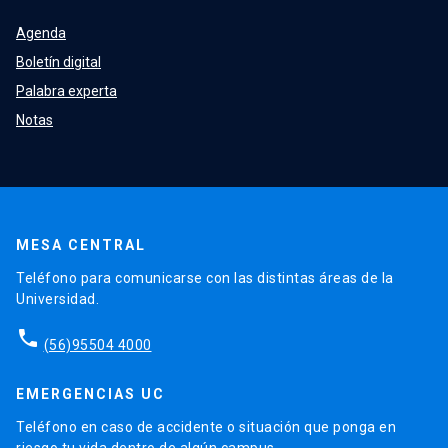
Agenda
Boletín digital
Palabra experta
Notas
MESA CENTRAL
Teléfono para comunicarse con las distintas áreas de la
Universidad.
phone
(56)95504 4000
EMERGENCIAS UC
Teléfono en caso de accidente o situación que ponga en
riesgo tu vida dentro de algún campus.