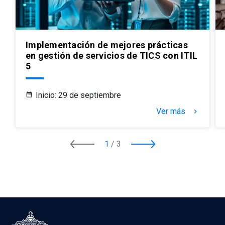
Implementación de mejores prácticas
en gestión de servicios de TICS con ITIL
5
Inicio: 29 de septiembre
Ver más
keyboard_arrow_right
1
/
3