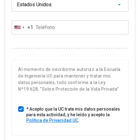
del proyecto.
– Construcción del flujo de caja del proyecto,
incluyendo el tratamiento financiero y tributario de
+1
E
las inversiones, ingresos y costos operacionales.
s
t
a
d
o
Al momento de inscribirme autorizo a la Escuela
s
de Ingeniería UC para mantener y tratar mis
U
datos personales, todo conforme a la Ley
n
Nº19.628, “Sobre Protección de la Vida Privada”.
i
d
* Acepto que la UC trate mis datos personales
o
para esta actividad, y he leído y acepto la
s
Política de Privacidad UC
.
+
1