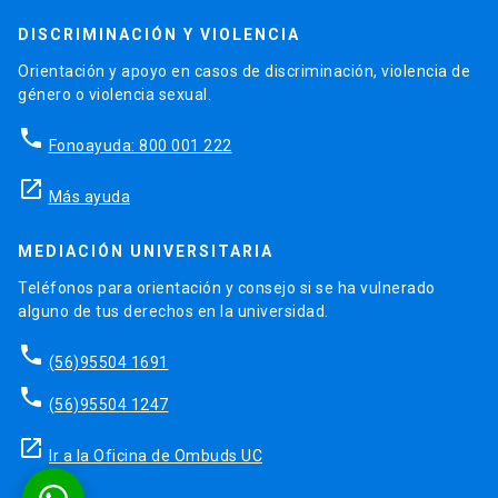
DISCRIMINACIÓN Y VIOLENCIA
Orientación y apoyo en casos de discriminación, violencia de
género o violencia sexual.
phone
Fonoayuda: 800 001 222
launch
Más ayuda
MEDIACIÓN UNIVERSITARIA
Teléfonos para orientación y consejo si se ha vulnerado
alguno de tus derechos en la universidad.
phone
(56)95504 1691
phone
(56)95504 1247
launch
Ir a la Oficina de Ombuds UC