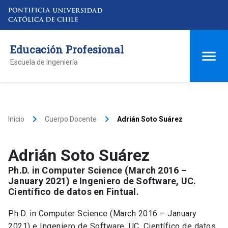
Educación Profesional
Escuela de Ingeniería
keyboard_arrow_right
keyboard_arrow_right
Inicio
Cuerpo Docente
Adrián Soto Suárez
Adrián Soto Suárez
Ph.D. in Computer Science (March 2016 –
January 2021) e Ingeniero de Software, UC.
Científico de datos en Fintual.
Ph.D. in Computer Science (March 2016 – January
2021) e Ingeniero de Software, UC. Científico de datos