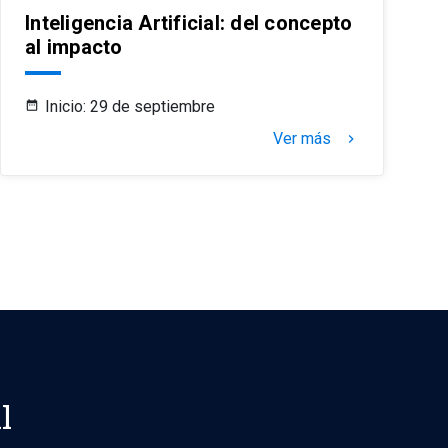
Inteligencia Artificial: del concepto
al impacto
Inicio: 29 de septiembre
Ver más
keyboard_arrow_right
l