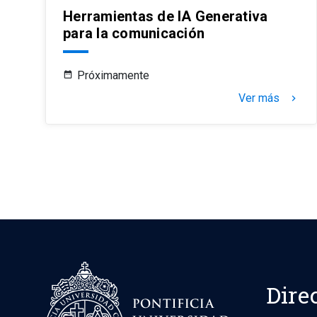
Herramientas de IA Generativa
para la comunicación
Próximamente
Ver más
keyboard_arrow_right
Dire