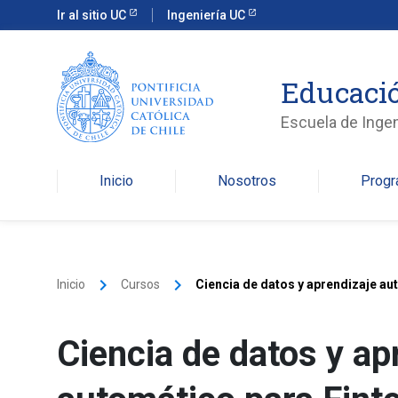
Ir al sitio UC
Ingeniería UC
Educació
Escuela de Ingen
Inicio
Nosotros
Prog
keyboard_arrow_right
keyboard_arrow_right
Inicio
Cursos
Ciencia de datos y aprendizaje au
Ciencia de datos y ap