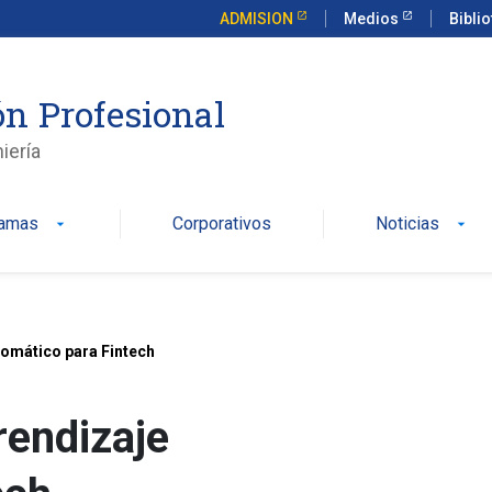
ADMISION
Medios
Bibli
n Profesional
iería
ramas
Corporativos
Noticias
arrow_drop_down
arrow_drop_down
tomático para Fintech
rendizaje