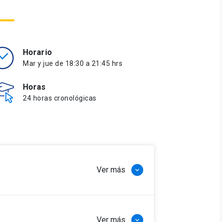
Horario
Mar y jue de 18:30 a 21:45 hrs
Horas
24 horas cronológicas
Ver más
keyboard_arrow_down
ientas teóricas y prácticas para
Ver más
keyboard_arrow_down