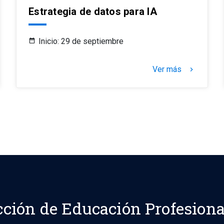
Estrategia de datos para IA
Inicio: 29 de septiembre
Ver más
keyboard_arrow_right
cción de Educación Profesiona