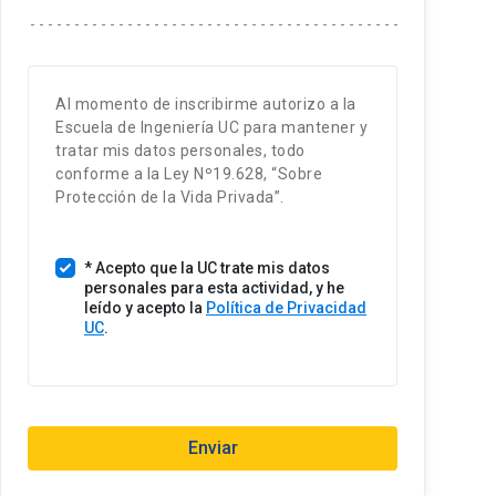
t
a
d
o
Al momento de inscribirme autorizo a la
s
Escuela de Ingeniería UC para mantener y
U
tratar mis datos personales, todo
n
conforme a la Ley Nº19.628, “Sobre
i
Protección de la Vida Privada”.
d
o
* Acepto que la UC trate mis datos
s
personales para esta actividad, y he
+
leído y acepto la
Política de Privacidad
1
UC
.
Enviar