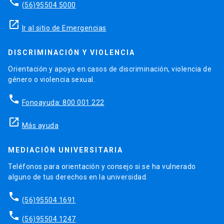
phone
(56)95504 5000
launch
Ir al sitio de Emergencias
DISCRIMINACIÓN Y VIOLENCIA
Orientación y apoyo en casos de discriminación, violencia de
género o violencia sexual.
phone
Fonoayuda: 800 001 222
launch
Más ayuda
MEDIACIÓN UNIVERSITARIA
Teléfonos para orientación y consejo si se ha vulnerado
alguno de tus derechos en la universidad.
phone
(56)95504 1691
phone
(56)95504 1247