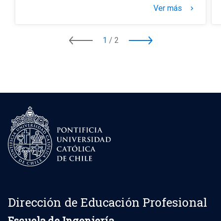
Ver más
keyboard_arrow_right
1
/
2
Dirección de Educación Profesional
Escuela de Ingeniería