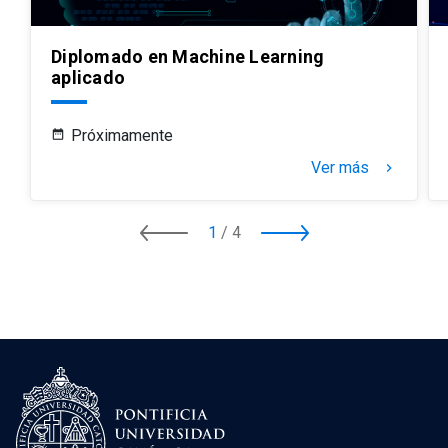
Diplomado en Machine Learning
aplicado
Próximamente
Ver más
keyboard_arrow_right
1
/
4