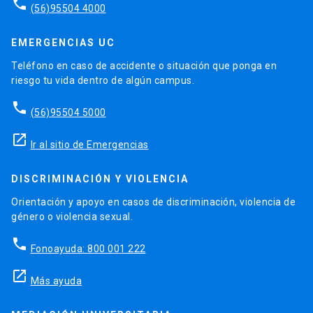
phone
(56)95504 4000
EMERGENCIAS UC
Teléfono en caso de accidente o situación que ponga en
riesgo tu vida dentro de algún campus.
phone
(56)95504 5000
launch
Ir al sitio de Emergencias
DISCRIMINACIÓN Y VIOLENCIA
Orientación y apoyo en casos de discriminación, violencia de
género o violencia sexual.
phone
Fonoayuda: 800 001 222
launch
Más ayuda