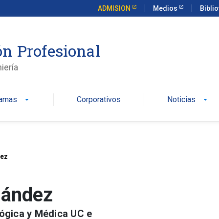
ADMISION
Medios
Bibli
n Profesional
iería
ramas
Corporativos
Noticias
arrow_drop_down
arrow_drop_down
dez
nández
ológica y Médica UC e