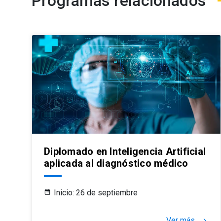
Programas relacionados
Diplomado en Inteligencia Artificial
aplicada al diagnóstico médico
Inicio: 26 de septiembre
Ver más
keyboard_arrow_right