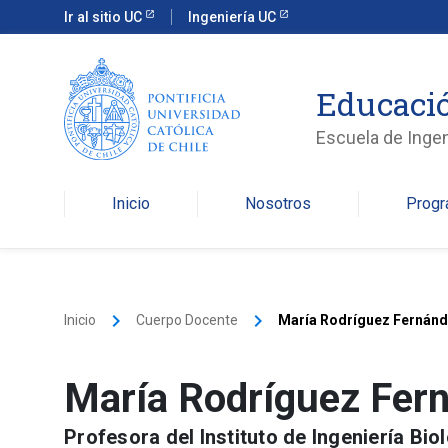
Ir al sitio UC
Ingeniería UC
Educació
Escuela de Ingen
Inicio
Nosotros
Prog
keyboard_arrow_right
keyboard_arrow_right
Inicio
Cuerpo Docente
María Rodríguez Fernán
María Rodríguez Fer
Profesora del Instituto de Ingeniería Bi