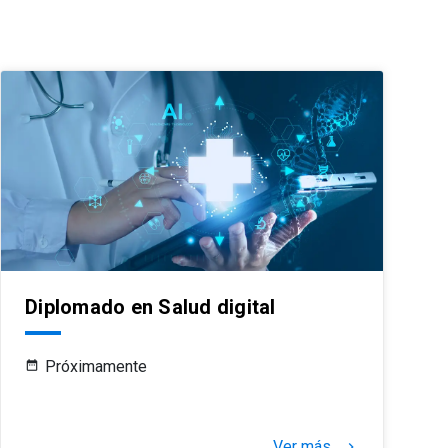
Diplomado en Salud digital
Próximamente
Ver más
keyboard_arrow_right