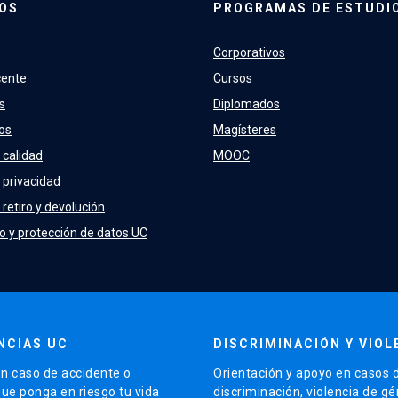
OS
PROGRAMAS DE ESTUDI
Corporativos
cente
Cursos
s
Diplomados
os
Magísteres
 calidad
MOOC
e privacidad
 retiro y devolución
o y protección de datos UC
NCIAS UC
DISCRIMINACIÓN Y VIOL
n caso de accidente o
Orientación y apoyo en casos 
que ponga en riesgo tu vida
discriminación, violencia de g