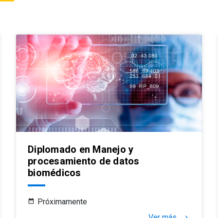
Diplomado en Manejo y
procesamiento de datos
biomédicos
Próximamente
Ver más
keyboard_arrow_right