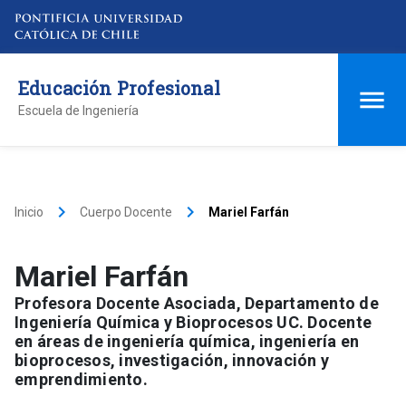
Educación Profesional
Escuela de Ingeniería
keyboard_arrow_right
keyboard_arrow_right
Inicio
Cuerpo Docente
Mariel Farfán
Mariel Farfán
Profesora Docente Asociada, Departamento de
Ingeniería Química y Bioprocesos UC. Docente
en áreas de ingeniería química, ingeniería en
bioprocesos, investigación, innovación y
emprendimiento.