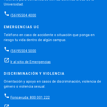
Universidad.
phone
(56)95504 4000
EMERGENCIAS UC
Teléfono en caso de accidente o situación que ponga en
riesgo tu vida dentro de algún campus.
phone
(56)95504 5000
launch
Ir al sitio de Emergencias
DISCRIMINACIÓN Y VIOLENCIA
Orientación y apoyo en casos de discriminación, violencia de
género o violencia sexual.
phone
Fonoayuda: 800 001 222
launch