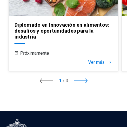
Diplomado en Innovación en alimentos:
desafíos y oportunidades para la
industria
Próximamente
Ver más
keyboard_arrow_right
1
/
3