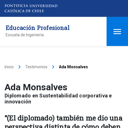
Educación Profesional
Escuela de Ingeniería
keyboard_arrow_right
keyboard_arrow_right
Inicio
Testimonios
Ada Monsalves
Ada Monsalves
Diplomado en Sustentabilidad corporativa e
innovación
“(El diplomado) también me dio una
perspectiva distinta de cómo deben