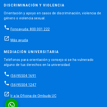
DISCRIMINACIÓN Y VIOLENCIA
Orientación y apoyo en casos de discriminación, violencia de
género o violencia sexual.
phone
Fonoayuda: 800 001 222
launch
Más ayuda
MEDIACIÓN UNIVERSITARIA
Teléfonos para orientación y consejo si se ha vulnerado
alguno de tus derechos en la universidad.
phone
(56)95504 1691
phone
(56)95504 1247
launch
Ir a la Oficina de Ombuds UC