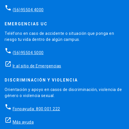
phone
(56)95504 4000
EMERGENCIAS UC
Teléfono en caso de accidente o situación que ponga en
riesgo tu vida dentro de algún campus.
phone
(56)95504 5000
launch
Ir al sitio de Emergencias
DISCRIMINACIÓN Y VIOLENCIA
Orientación y apoyo en casos de discriminación, violencia de
género o violencia sexual.
phone
Fonoayuda: 800 001 222
launch
Más ayuda