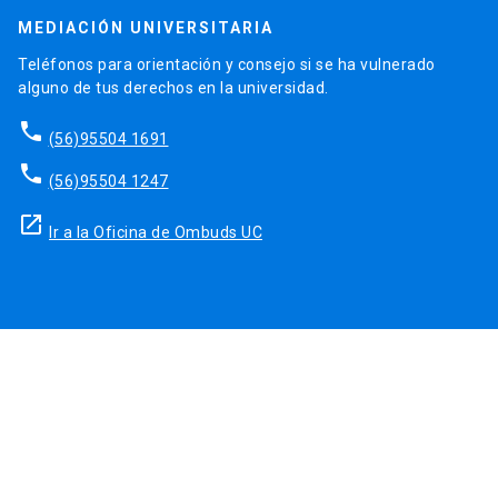
MEDIACIÓN UNIVERSITARIA
Teléfonos para orientación y consejo si se ha vulnerado
alguno de tus derechos en la universidad.
phone
(56)95504 1691
phone
(56)95504 1247
launch
Ir a la Oficina de Ombuds UC