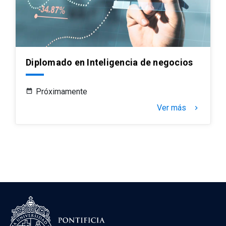
Diplomado en Inteligencia de negocios
Próximamente
Ver más
keyboard_arrow_right