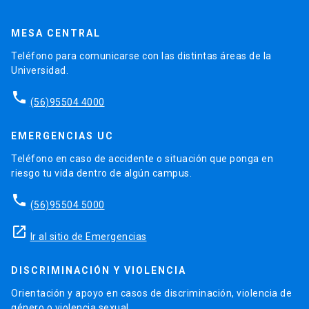
MESA CENTRAL
Teléfono para comunicarse con las distintas áreas de la
Universidad.
phone
(56)95504 4000
EMERGENCIAS UC
Teléfono en caso de accidente o situación que ponga en
riesgo tu vida dentro de algún campus.
phone
(56)95504 5000
launch
Ir al sitio de Emergencias
DISCRIMINACIÓN Y VIOLENCIA
Orientación y apoyo en casos de discriminación, violencia de
género o violencia sexual.