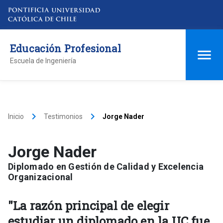
Educación Profesional
Escuela de Ingeniería
keyboard_arrow_right
keyboard_arrow_right
Inicio
Testimonios
Jorge Nader
Jorge Nader
Diplomado en Gestión de Calidad y Excelencia
Organizacional
"La razón principal de elegir
estudiar un diplomado en la UC fue