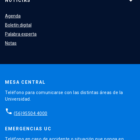
NOTICIAS
Agenda
Boletín digital
Palabra experta
Notas
MESA CENTRAL
Teléfono para comunicarse con las distintas áreas de la
Universidad.
phone
(56)95504 4000
EMERGENCIAS UC
Teléfono en caso de accidente o situación que ponga en