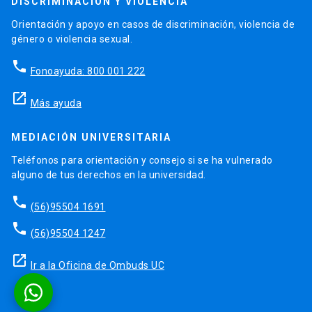
DISCRIMINACIÓN Y VIOLENCIA
Orientación y apoyo en casos de discriminación, violencia de
género o violencia sexual.
phone
Fonoayuda: 800 001 222
launch
Más ayuda
MEDIACIÓN UNIVERSITARIA
Teléfonos para orientación y consejo si se ha vulnerado
alguno de tus derechos en la universidad.
phone
(56)95504 1691
phone
(56)95504 1247
launch
Ir a la Oficina de Ombuds UC