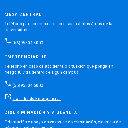
MESA CENTRAL
Teléfono para comunicarse con las distintas áreas de la
Universidad.
phone
(56)95504 4000
EMERGENCIAS UC
Teléfono en caso de accidente o situación que ponga en
riesgo tu vida dentro de algún campus.
phone
(56)95504 5000
launch
Ir al sitio de Emergencias
DISCRIMINACIÓN Y VIOLENCIA
Orientación y apoyo en casos de discriminación, violencia de
género o violencia sexual.