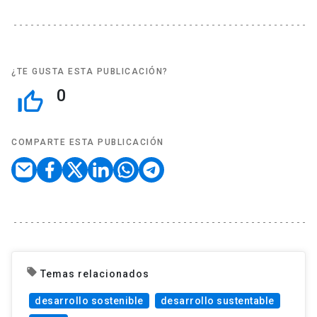
¿TE GUSTA ESTA PUBLICACIÓN?
0
thumb_up_off_alt
COMPARTE ESTA PUBLICACIÓN
local_offer
Temas relacionados
desarrollo sostenible
desarrollo sustentable