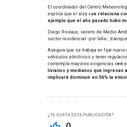
El coordinador del Centro Meteorológi
explica que el alza
«se relaciona co
ejemplo que el año pasado hubo me
Diego Riveaux, seremi de Medio Ambi
sector residencial -por leña-, transpor
Asegura que se trabaja en fijar nuevo
vehículos eléctricos y tener regulaci
contempla mayores exigencias
«en c
livianos y medianos que ingresan a
implicará disminuir en 56% la emis
¿TE GUSTA ESTA PUBLICACIÓN?
0
thumb_up_off_alt