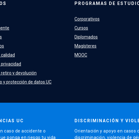
OS
PROGRAMAS DE ESTUDI
Corporativos
cente
Cursos
s
Diplomados
os
Magísteres
 calidad
MOOC
e privacidad
 retiro y devolución
o y protección de datos UC
NCIAS UC
DISCRIMINACIÓN Y VIOL
n caso de accidente o
Orientación y apoyo en casos 
que ponga en riesgo tu vida
discriminación, violencia de g