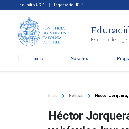
Ir al sitio UC
Ingeniería UC
Educació
Escuela de Ingen
Inicio
Nosotros
Prog
keyboard_arrow_right
keyboard_arrow_right
Inicio
Noticias
Héctor Jorquera, 
donde hay más aut
Héctor Jorquera