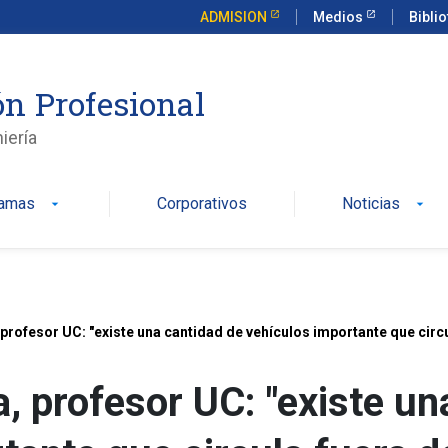
ADMISION
Medios
Bibli
n Profesional
iería
ramas
Corporativos
Noticias
arrow_drop_down
arrow_drop_down
profesor UC: "existe una cantidad de vehículos importante que circ
os per cápita".
, profesor UC: "existe un