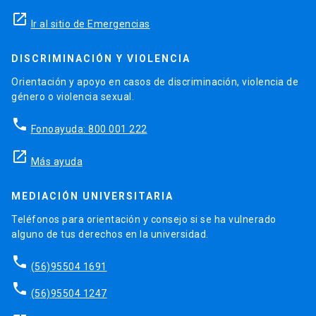
launch
Ir al sitio de Emergencias
DISCRIMINACIÓN Y VIOLENCIA
Orientación y apoyo en casos de discriminación, violencia de
género o violencia sexual.
phone
Fonoayuda: 800 001 222
launch
Más ayuda
MEDIACIÓN UNIVERSITARIA
Teléfonos para orientación y consejo si se ha vulnerado
alguno de tus derechos en la universidad.
phone
(56)95504 1691
phone
(56)95504 1247