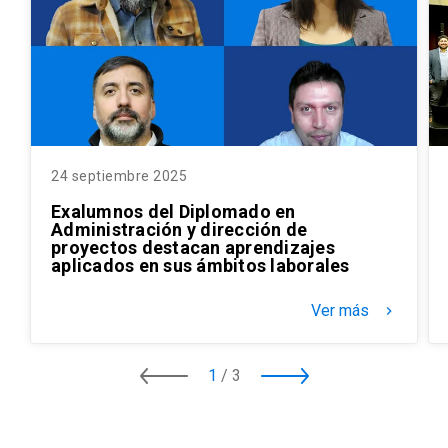
24 septiembre 2025
Exalumnos del Diplomado en
Administración y dirección de
proyectos destacan aprendizajes
aplicados en sus ámbitos laborales
Ver más
keyboard_arrow_right
1
/
3