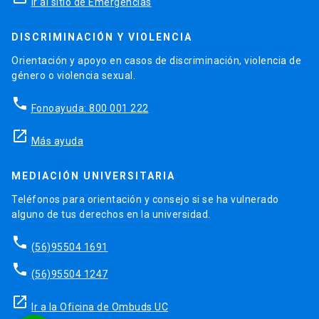
Ir al sitio de Emergencias
DISCRIMINACIÓN Y VIOLENCIA
Orientación y apoyo en casos de discriminación, violencia de
género o violencia sexual.
phone
Fonoayuda: 800 001 222
launch
Más ayuda
MEDIACIÓN UNIVERSITARIA
Teléfonos para orientación y consejo si se ha vulnerado
alguno de tus derechos en la universidad.
phone
(56)95504 1691
phone
(56)95504 1247
launch
Ir a la Oficina de Ombuds UC