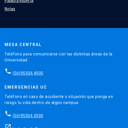
Palabra experta
Notas
MESA CENTRAL
Teléfono para comunicarse con las distintas áreas de la
Universidad.
phone
(56)95504 4000
EMERGENCIAS UC
Teléfono en caso de accidente o situación que ponga en
riesgo tu vida dentro de algún campus.
phone
(56)95504 5000
launch