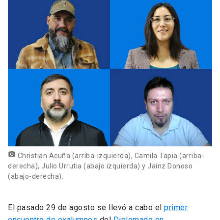
photo_camera
Christian Acuña (arriba-izquierda), Camila Tapia (arriba-
derecha), Julio Urrutia (abajo izquierda) y Jainz Donoso
(abajo-derecha).
El pasado 29 de agosto se llevó a cabo el
primer
encuentro de exalumnos
del
Diplomado en