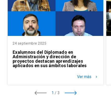
24 septiembre 2025
Exalumnos del Diplomado en
Administración y dirección de
proyectos destacan aprendizajes
aplicados en sus ámbitos laborales
Ver más
keyboard_arrow_right
1
/
3