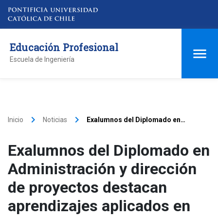
Educación Profesional
Escuela de Ingeniería
keyboard_arrow_right
keyboard_arrow_right
Inicio
Noticias
Exalumnos del Diplomado en
Administración y dirección de
proyectos destacan aprendizajes
Exalumnos del Diplomado en
aplicados en sus ámbitos laborales
Administración y dirección
de proyectos destacan
aprendizajes aplicados en