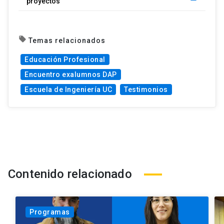
proyectos
local_offer
Temas relacionados
Educación Profesional
Encuentro exalumnos DAP
Escuela de Ingeniería UC
Testimonios
Contenido relacionado
Programas