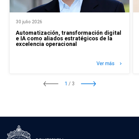
30 julio 2026
Automatización, transformación digital
e IA como aliados estratégicos de la
excelencia operacional
Ver más
keyboard_arrow_right
1
/
3