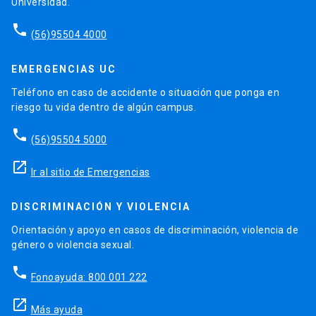
Universidad.
phone
(56)95504 4000
EMERGENCIAS UC
Teléfono en caso de accidente o situación que ponga en
riesgo tu vida dentro de algún campus.
phone
(56)95504 5000
launch
Ir al sitio de Emergencias
DISCRIMINACIÓN Y VIOLENCIA
Orientación y apoyo en casos de discriminación, violencia de
género o violencia sexual.
phone
Fonoayuda: 800 001 222
launch
Más ayuda