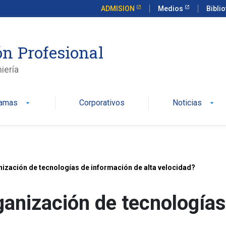
ADMISION
Medios
Bibli
n Profesional
iería
ramas
Corporativos
Noticias
arrow_drop_down
arrow_drop_down
ización de tecnologías de información de alta velocidad?
anización de tecnologías