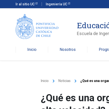
Ir al sitio UC
Ingeniería UC
Educació
Escuela de Ingen
Inicio
Nosotros
Prog
keyboard_arrow_right
keyboard_arrow_right
Inicio
Noticias
¿Qué es una organ
¿Qué es una org