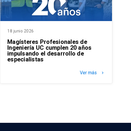
18 junio 2026
Magísteres Profesionales de
Ingeniería UC cumplen 20 años
impulsando el desarrollo de
especialistas
Ver más
keyboard_arrow_right