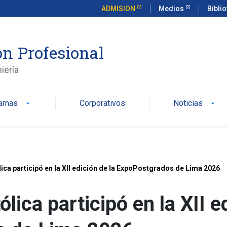
ADMISION
Medios
Bibli
n Profesional
iería
ramas
Corporativos
Noticias
arrow_drop_down
arrow_drop_down
ica participó en la XII edición de la ExpoPostgrados de Lima 2026
lica participó en la XII e