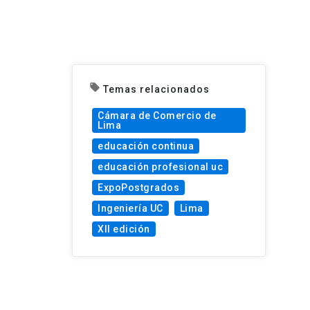
local_offer
Temas relacionados
Cámara de Comercio de
Lima
educación continua
educación profesional uc
ExpoPostgrados
Ingeniería UC
Lima
XII edición