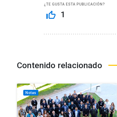
¿TE GUSTA ESTA PUBLICACIÓN?
1
thumb_up_off_alt
Contenido relacionado
Notas