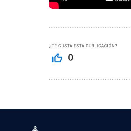
¿TE GUSTA ESTA PUBLICACIÓN?
0
thumb_up_off_alt