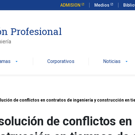
ADMISION
Medios
Bibli
n Profesional
iería
ramas
Corporativos
Noticias
arrow_drop_down
arrow_drop_down
ución de conflictos en contratos de ingeniería y construcción en ti
olución de conflictos en