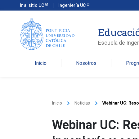
Ir al sitio UC
Ingeniería UC
Educació
Escuela de Ingen
Inicio
Nosotros
Prog
keyboard_arrow_right
keyboard_arrow_right
Inicio
Noticias
Webinar UC: Resol
Webinar UC: Res