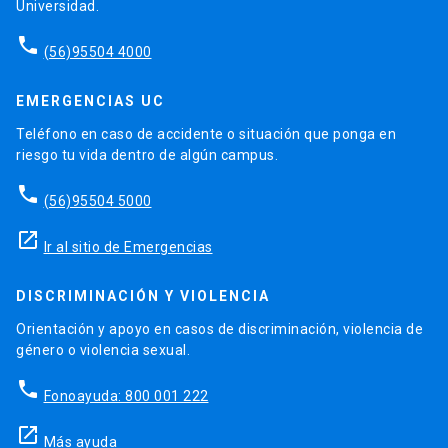
Universidad.
phone
(56)95504 4000
EMERGENCIAS UC
Teléfono en caso de accidente o situación que ponga en
riesgo tu vida dentro de algún campus.
phone
(56)95504 5000
launch
Ir al sitio de Emergencias
DISCRIMINACIÓN Y VIOLENCIA
Orientación y apoyo en casos de discriminación, violencia de
género o violencia sexual.
phone
Fonoayuda: 800 001 222
launch
Más ayuda