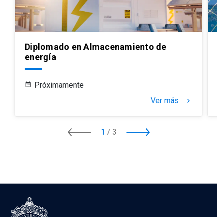
Diplomado en Almacenamiento de
energía
Próximamente
Ver más
keyboard_arrow_right
1
/
3