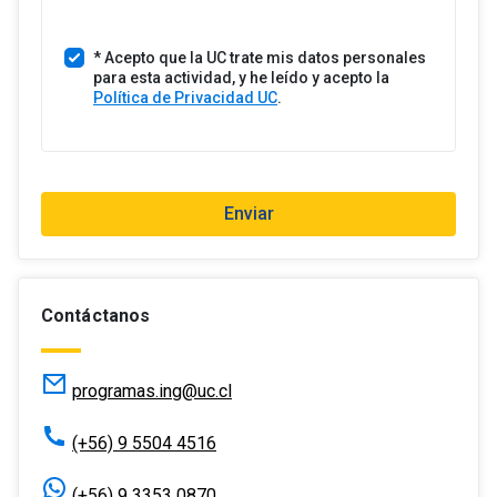
Profesional especializado en
i
energía, sostenibilidad y
d
transición energética, con foco
* Acepto que la UC trate mis datos personales
o
en hidrógeno verde, movilidad
para esta actividad, y he leído y acepto la
s
sostenible y políticas públicas
Política de Privacidad UC
.
para el sector energético.
+
Sebastián Ignacio Álvarez
1
Álvarez
Especializado en el desarrollo de
Enviar
proyectos de eficiencia
energética, tecnologías
sustentables, hidrógeno verde y
derivados. Gerente de Ingeniería
y socio fundador de ECIT.
Contáctanos
programas.ing@uc.cl
(+56) 9 5504 4516
(+56) 9 3353 0870