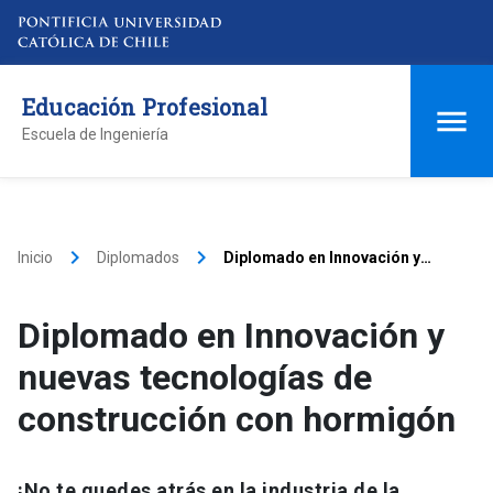
Educación Profesional
Escuela de Ingeniería
keyboard_arrow_right
keyboard_arrow_right
Inicio
Diplomados
Diplomado en Innovación y
nuevas tecnologías de
construcción con hormigón
Diplomado en Innovación y
nuevas tecnologías de
construcción con hormigón
¡No te quedes atrás en la industria de la