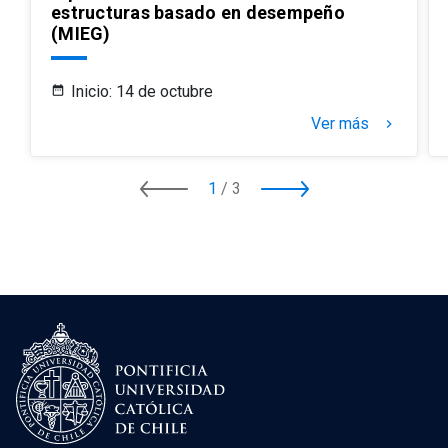
estructuras basado en desempeño
(MIEG)
Inicio: 14 de octubre
Ver más
keyboard_arrow_right
1
/
3