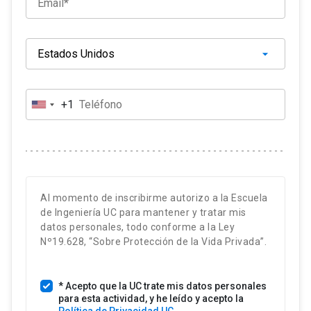
Iván Navarrete
Profesor del Departamento de
Ingeniería y Gestión de la
Construcción, Escuela de
Ingeniería UC. Investigador en
tecnología del hormigón.
+1
E
s
Mauricio Pradena
t
Docente e investigador. Principal
a
área de investigación:
d
construcción sostenible y
evaluación de ciclo de vida
o
Al momento de inscribirme autorizo a la Escuela
aplicada a infraestructura.
s
de Ingeniería UC para mantener y tratar mis
U
datos personales, todo conforme a la Ley
Hernán Santa María
n
Nº19.628, “Sobre Protección de la Vida Privada”.
Profesor del Departamento de
i
Ingeniería Estructural y
d
Geotécnica UC. Especialidad:
* Acepto que la UC trate mis datos personales
o
Análisis y diseño sísmico de
para esta actividad, y he leído y acepto la
s
estructuras de hormigón