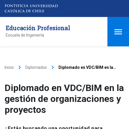
Educación Profesional
Escuela de Ingeniería
keyboard_arrow_right
keyboard_arrow_right
Inicio
Diplomados
Diplomado en VDC/BIM en la
gestión de organizaciones y
proyectos
Diplomado en VDC/BIM en la
gestión de organizaciones y
proyectos
¿Estás buscando una oportunidad para