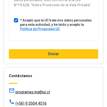
datos personales, todo conforme a la Ley
Harrison Mesa Hernández
n
Nº19.628, “Sobre Protección de la Vida Privada”.
Director de Investigación, Escuela
i
de Construcción Civil UC.
d
Investigador Principal del Centro
* Acepto que la UC trate mis datos personales
o
Nacional de Excelencia para la
para esta actividad, y he leído y acepto la
s
Industria de la Madera.
Política de Privacidad UC
.
+
Zulay Giménez Palavicini
1
Doctora en Ciencias de la
Ingeniería UC. Profesora adjunta
Enviar
de la Escuela de Construcción
Civil de la Pontificia Universidad
Católica de Chile.
Contáctanos
programas.ing@uc.cl
(+56) 9 5504 4516