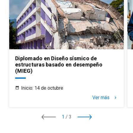
Diplomado en Diseño sísmico de
estructuras basado en desempeño
(MIEG)
Inicio: 14 de octubre
Ver más
keyboard_arrow_right
1
/
3