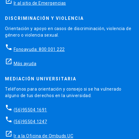
launch
Ir al sitio de Emergencias
DISCRIMINACIÓN Y VIOLENCIA
Orientación y apoyo en casos de discriminación, violencia de
género o violencia sexual.
phone
Fonoayuda: 800 001 222
launch
Más ayuda
MEDIACIÓN UNIVERSITARIA
Teléfonos para orientación y consejo si se ha vulnerado
alguno de tus derechos en la universidad.
phone
(56)95504 1691
phone
(56)95504 1247
launch
Ir a la Oficina de Ombuds UC