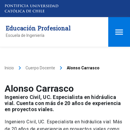
Educación Profesional
Escuela de Ingeniería
keyboard_arrow_right
keyboard_arrow_right
Inicio
Cuerpo Docente
Alonso Carrasco
Alonso Carrasco
Ingeniero Civil, UC. Especialista en hidráulica
vial. Cuenta con más de 20 años de experiencia
en proyectos viales.
Ingeniero Civil, UC. Especialista en hidráulica vial. Más
de 20 años de experiencia en proyectos viales como: