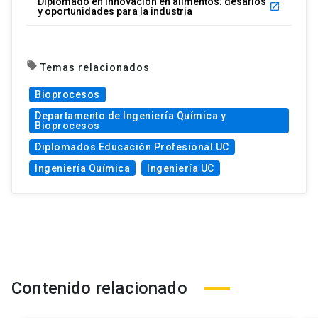
Diplomado en Innovación en alimentos: desafíos
launch
y oportunidades para la industria
local_offer
Temas relacionados
Bioprocesos
Departamento de Ingeniería Química y
Bioprocesos
Diplomados Educación Profesional UC
Ingeniería Química
Ingeniería UC
Contenido relacionado