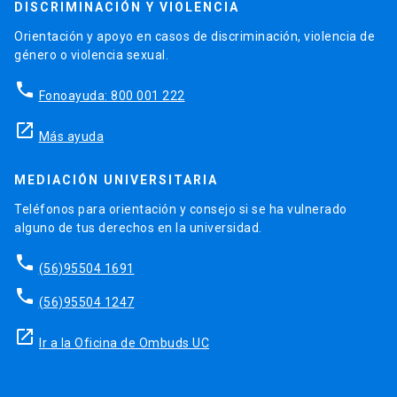
DISCRIMINACIÓN Y VIOLENCIA
Orientación y apoyo en casos de discriminación, violencia de
género o violencia sexual.
phone
Fonoayuda: 800 001 222
launch
Más ayuda
MEDIACIÓN UNIVERSITARIA
Teléfonos para orientación y consejo si se ha vulnerado
alguno de tus derechos en la universidad.
phone
(56)95504 1691
phone
(56)95504 1247
launch
Ir a la Oficina de Ombuds UC