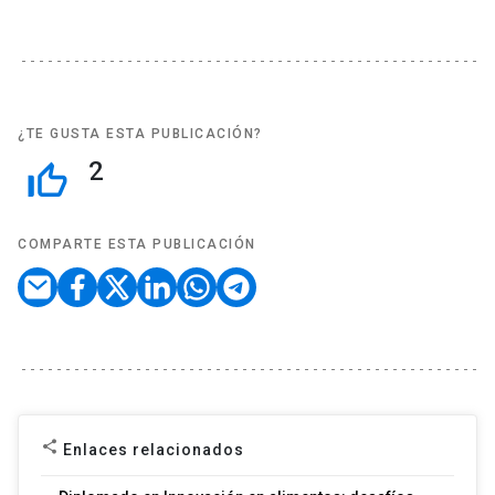
¿TE GUSTA ESTA PUBLICACIÓN?
2
thumb_up_off_alt
COMPARTE ESTA PUBLICACIÓN
share
Enlaces relacionados