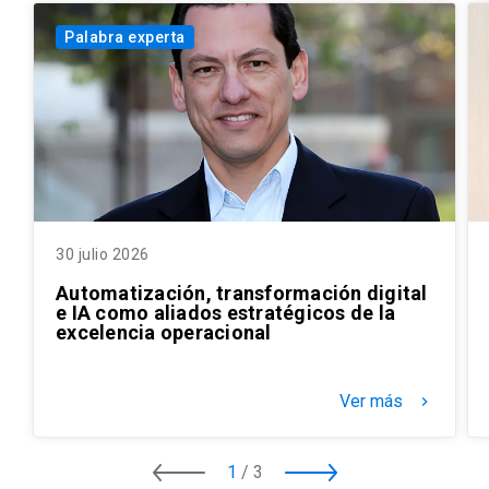
Palabra experta
30 julio 2026
Automatización, transformación digital
e IA como aliados estratégicos de la
excelencia operacional
Ver más
keyboard_arrow_right
1
/
3