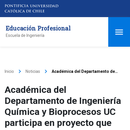
Educación Profesional
Escuela de Ingeniería
keyboard_arrow_right
keyboard_arrow_right
Inicio
Noticias
Académica del Departamento de
Ingeniería Química y Bioprocesos
UC participa en proyecto que
Académica del
desarrolla nueva bebida vegetal
mejorada
Departamento de Ingeniería
Química y Bioprocesos UC
participa en proyecto que