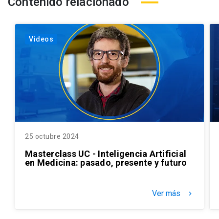
Contenido relacionado
Videos
25 octubre 2024
Masterclass UC - Inteligencia Artificial
en Medicina: pasado, presente y futuro
Ver más
keyboard_arrow_right