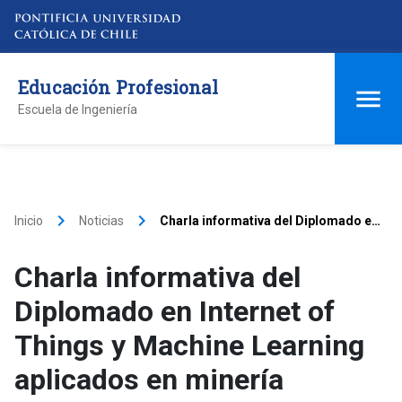
Educación Profesional
Escuela de Ingeniería
keyboard_arrow_right
keyboard_arrow_right
Inicio
Noticias
Charla informativa del Diplomado en
Internet of Things y Machine
Learning aplicados en minería
Charla informativa del
Diplomado en Internet of
Things y Machine Learning
aplicados en minería