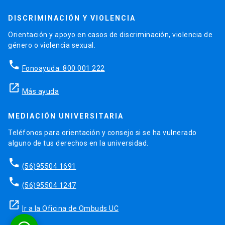
DISCRIMINACIÓN Y VIOLENCIA
Orientación y apoyo en casos de discriminación, violencia de
género o violencia sexual.
phone
Fonoayuda: 800 001 222
launch
Más ayuda
MEDIACIÓN UNIVERSITARIA
Teléfonos para orientación y consejo si se ha vulnerado
alguno de tus derechos en la universidad.
phone
(56)95504 1691
phone
(56)95504 1247
launch
Ir a la Oficina de Ombuds UC