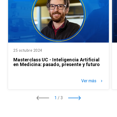
25 octubre 2024
Masterclass UC - Inteligencia Artificial
en Medicina: pasado, presente y futuro
Ver más
keyboard_arrow_right
1
/
3