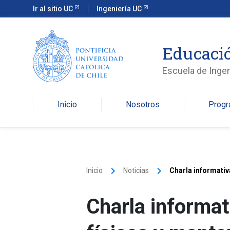
Ir al sitio UC
Ingeniería UC
Educació
Escuela de Ingen
Inicio
Nosotros
Prog
keyboard_arrow_right
keyboard_arrow_right
Inicio
Noticias
Charla informativ
Charla informat