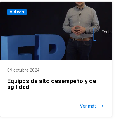
Videos
09 octubre 2024
Equipos de alto desempeño y de
agilidad
Ver más
keyboard_arrow_right