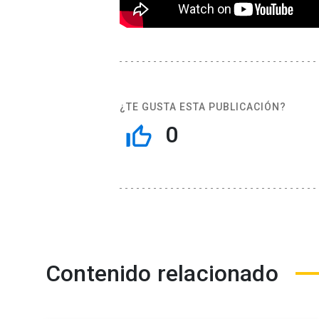
¿TE GUSTA ESTA PUBLICACIÓN?
0
thumb_up_off_alt
Contenido relacionado