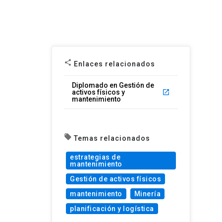
share
Enlaces relacionados
Diplomado en Gestión de
activos físicos y
launch
mantenimiento
local_offer
Temas relacionados
estrategias de
mantenimiento
Gestión de activos físicos
mantenimiento
Minería
planificación y logística