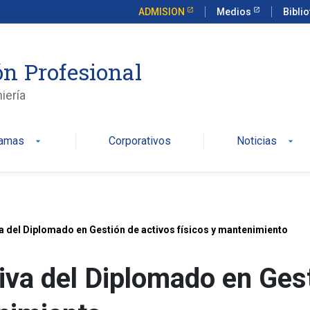
ADMISION
Medios
Bibli
n Profesional
iería
ramas
Corporativos
Noticias
arrow_drop_down
arrow_drop_down
a del Diplomado en Gestión de activos físicos y mantenimiento
iva del Diplomado en Ges