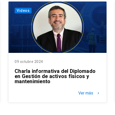
Videos
09 octubre 2024
Charla informativa del Diplomado
en Gestión de activos físicos y
mantenimiento
Ver más
keyboard_arrow_right