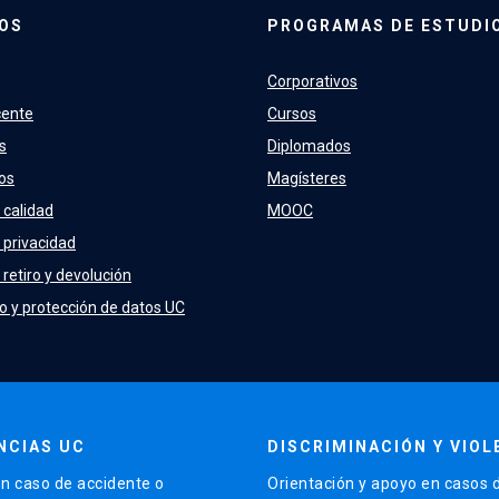
OS
PROGRAMAS DE ESTUDI
Corporativos
cente
Cursos
s
Diplomados
os
Magísteres
 calidad
MOOC
e privacidad
 retiro y devolución
o y protección de datos UC
NCIAS UC
DISCRIMINACIÓN Y VIOL
n caso de accidente o
Orientación y apoyo en casos 