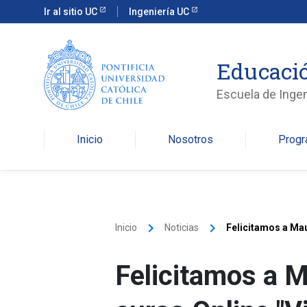
Ir al sitio UC
Ingeniería UC
Educació
Escuela de Ingen
Inicio
Nosotros
Prog
keyboard_arrow_right
keyboard_arrow_right
Inicio
Noticias
Felicitamos a Mau
Felicitamos a M