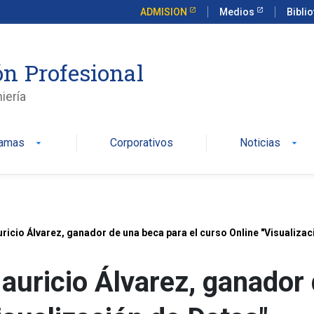
ADMISION
Medios
Bibli
n Profesional
iería
ramas
Corporativos
Noticias
arrow_drop_down
arrow_drop_down
ricio Álvarez, ganador de una beca para el curso Online "Visualizac
auricio Álvarez, ganador 