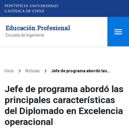
Educación Profesional
Escuela de Ingeniería
keyboard_arrow_right
keyboard_arrow_right
Inicio
Noticias
Jefe de programa abordó las
principales características del
Diplomado en Excelencia
Jefe de programa abordó las
operacional
principales características
del Diplomado en Excelencia
operacional