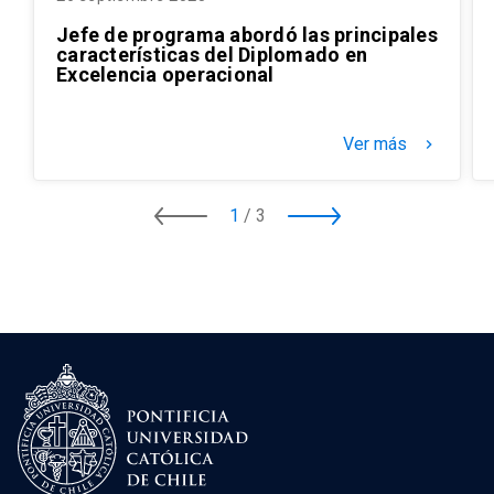
Jefe de programa abordó las principales
características del Diplomado en
Excelencia operacional
Ver más
keyboard_arrow_right
1
/
3