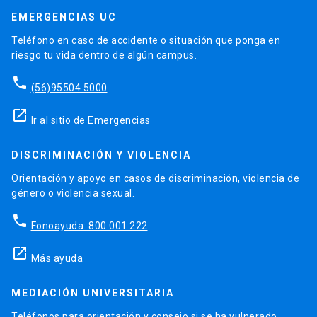
EMERGENCIAS UC
Teléfono en caso de accidente o situación que ponga en
riesgo tu vida dentro de algún campus.
phone
(56)95504 5000
launch
Ir al sitio de Emergencias
DISCRIMINACIÓN Y VIOLENCIA
Orientación y apoyo en casos de discriminación, violencia de
género o violencia sexual.
phone
Fonoayuda: 800 001 222
launch
Más ayuda
MEDIACIÓN UNIVERSITARIA
Teléfonos para orientación y consejo si se ha vulnerado