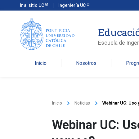
Ir al sitio UC
Ingeniería UC
Educació
Escuela de Ingen
Inicio
Nosotros
Prog
keyboard_arrow_right
keyboard_arrow_right
Inicio
Noticias
Webinar UC: Uso 
Webinar UC: Uso