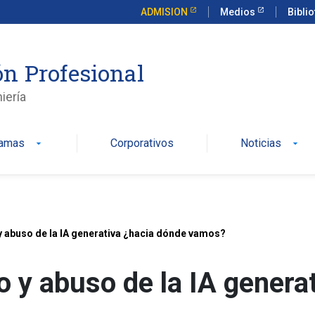
ADMISION
Medios
Bibli
n Profesional
iería
ramas
Corporativos
Noticias
arrow_drop_down
arrow_drop_down
y abuso de la IA generativa ¿hacia dónde vamos?
 y abuso de la IA genera