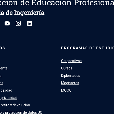
cción de Educación Profesiona
a de Ingeniería
OS
PROGRAMAS DE ESTUDI
Corporativos
cente
Cursos
s
Diplomados
os
Magísteres
 calidad
MOOC
e privacidad
 retiro y devolución
o y protección de datos UC