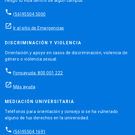
riesgo tu vida dentro de algún campus.
phone
(56)95504 5000
launch
Ir al sitio de Emergencias
DISCRIMINACIÓN Y VIOLENCIA
Orientación y apoyo en casos de discriminación, violencia de
género o violencia sexual.
phone
Fonoayuda: 800 001 222
launch
Más ayuda
MEDIACIÓN UNIVERSITARIA
Teléfonos para orientación y consejo si se ha vulnerado
alguno de tus derechos en la universidad.
phone
(56)95504 1691