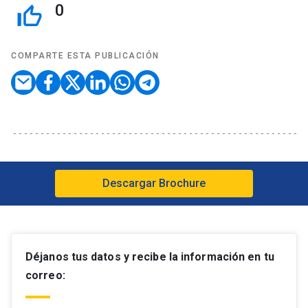
suministro.
0
thumb_up_off_alt
– Análisis de contratos para alinear la cadena de
suministro.
COMPARTE ESTA PUBLICACIÓN
Descargar Brochure
Déjanos tus datos y recibe la información en tu
correo: