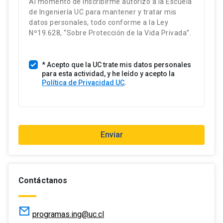
Al momento de inscribirme autorizo a la Escuela
s
de Ingeniería UC para mantener y tratar mis
U
datos personales, todo conforme a la Ley
n
Nº19.628, “Sobre Protección de la Vida Privada”.
i
d
* Acepto que la UC trate mis datos personales
o
para esta actividad, y he leído y acepto la
s
Política de Privacidad UC
.
+
1
Enviar
Contáctanos
programas.ing@uc.cl