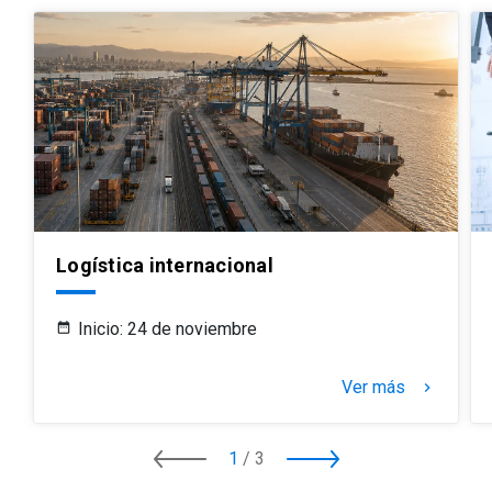
Logística internacional
Inicio: 24 de noviembre
Ver más
keyboard_arrow_right
1
/
3