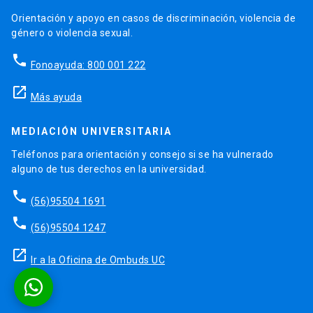
Orientación y apoyo en casos de discriminación, violencia de
género o violencia sexual.
phone
Fonoayuda: 800 001 222
launch
Más ayuda
MEDIACIÓN UNIVERSITARIA
Teléfonos para orientación y consejo si se ha vulnerado
alguno de tus derechos en la universidad.
phone
(56)95504 1691
phone
(56)95504 1247
launch
Ir a la Oficina de Ombuds UC