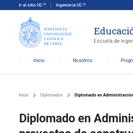
Ir al sitio UC
Ingeniería UC
Educació
Escuela de Ingen
Inicio
Nosotros
Prog
keyboard_arrow_right
keyboard_arrow_right
Inicio
Diplomados
Diplomado en Administración
Diplomado en Adminis