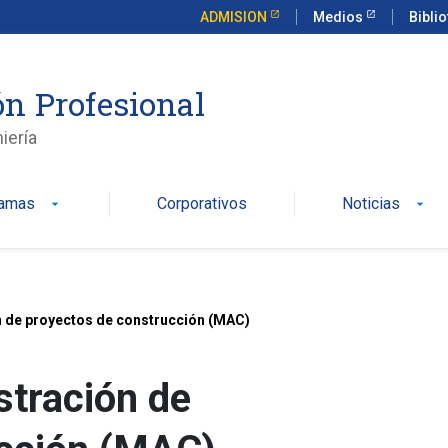
ADMISION
Medios
Bibli
n Profesional
iería
ramas
Corporativos
Noticias
arrow_drop_down
arrow_drop_down
 de proyectos de construcción (MAC)
tración de