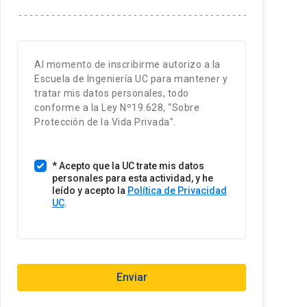
t
a
d
o
Al momento de inscribirme autorizo a la
s
Escuela de Ingeniería UC para mantener y
U
tratar mis datos personales, todo
n
conforme a la Ley Nº19.628, “Sobre
i
Protección de la Vida Privada”.
d
o
* Acepto que la UC trate mis datos
s
personales para esta actividad, y he
+
leído y acepto la
Política de Privacidad
1
UC
.
Enviar