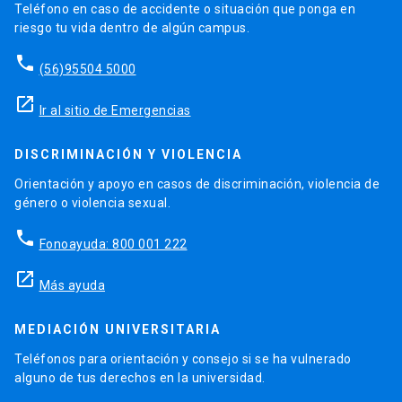
Teléfono en caso de accidente o situación que ponga en
riesgo tu vida dentro de algún campus.
phone
(56)95504 5000
launch
Ir al sitio de Emergencias
DISCRIMINACIÓN Y VIOLENCIA
Orientación y apoyo en casos de discriminación, violencia de
género o violencia sexual.
phone
Fonoayuda: 800 001 222
launch
Más ayuda
MEDIACIÓN UNIVERSITARIA
Teléfonos para orientación y consejo si se ha vulnerado
alguno de tus derechos en la universidad.