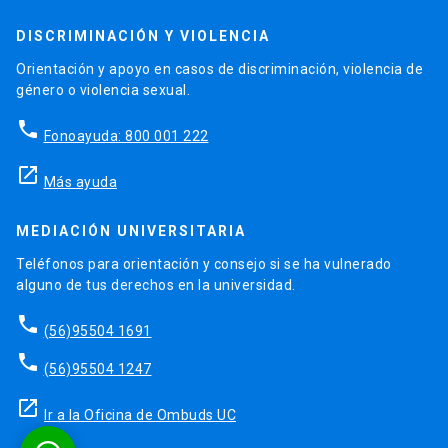
DISCRIMINACIÓN Y VIOLENCIA
Orientación y apoyo en casos de discriminación, violencia de
género o violencia sexual.
phone
Fonoayuda: 800 001 222
launch
Más ayuda
MEDIACIÓN UNIVERSITARIA
Teléfonos para orientación y consejo si se ha vulnerado
alguno de tus derechos en la universidad.
phone
(56)95504 1691
phone
(56)95504 1247
launch
Ir a la Oficina de Ombuds UC