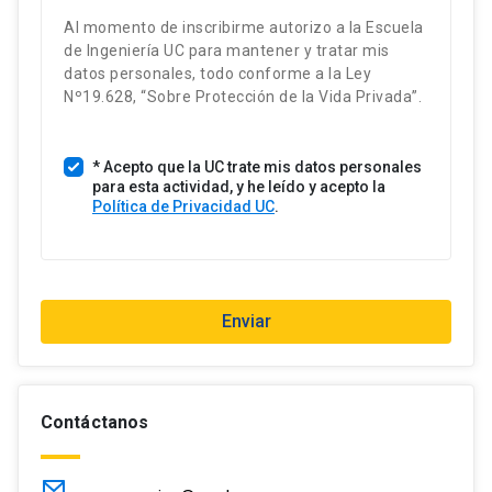
o
Al momento de inscribirme autorizo a la Escuela
s
de Ingeniería UC para mantener y tratar mis
U
datos personales, todo conforme a la Ley
n
Nº19.628, “Sobre Protección de la Vida Privada”.
i
d
* Acepto que la UC trate mis datos personales
o
para esta actividad, y he leído y acepto la
s
Política de Privacidad UC
.
+
1
Enviar
Contáctanos