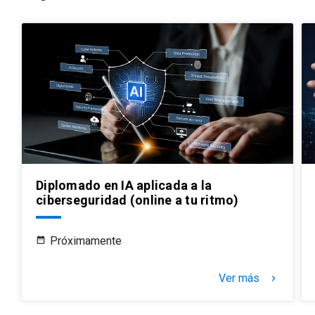
Diplomado en IA aplicada a la
ciberseguridad (online a tu ritmo)
Próximamente
Ver más
keyboard_arrow_right