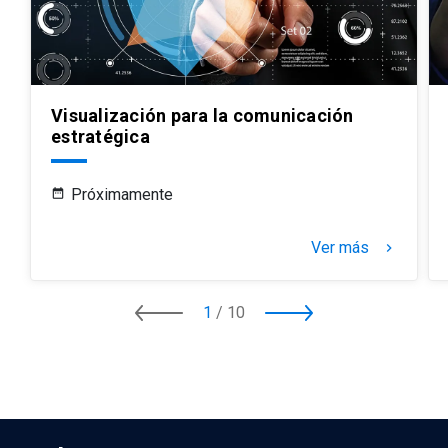
Visualización para la comunicación
estratégica
Próximamente
Ver más
keyboard_arrow_right
1
/
10