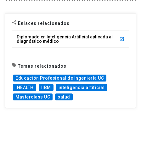
share
Enlaces relacionados
Diplomado en Inteligencia Artificial aplicada al
launch
diagnóstico médico
local_offer
Temas relacionados
Educación Profesional de Ingeniería UC
iHEALTH
IIBM
inteligencia artificial
Masterclass UC
salud