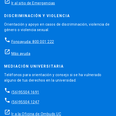
launch
Ir al sitio de Emergencias
DISCRIMINACIÓN Y VIOLENCIA
Orientación y apoyo en casos de discriminación, violencia de
género o violencia sexual.
phone
Fonoayuda: 800 001 222
launch
Más ayuda
MEDIACIÓN UNIVERSITARIA
Teléfonos para orientación y consejo si se ha vulnerado
alguno de tus derechos en la universidad.
phone
(56)95504 1691
phone
(56)95504 1247
launch
Ir a la Oficina de Ombuds UC