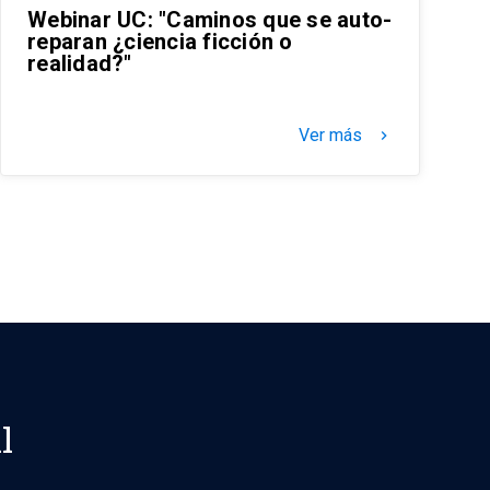
Webinar UC: "Caminos que se auto-
reparan ¿ciencia ficción o
realidad?"
Ver más
keyboard_arrow_right
l