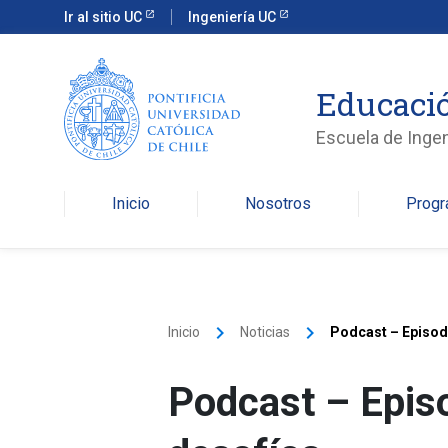
Ir al sitio UC
Ingeniería UC
Educació
Escuela de Ingen
Inicio
Nosotros
Prog
keyboard_arrow_right
keyboard_arrow_right
Inicio
Noticias
Podcast – Episodi
Podcast – Episo