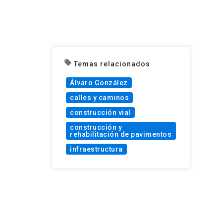
local_offer
Temas relacionados
Álvaro González
calles y caminos
construcción vial
construcción y
rehabilitación de pavimentos
infraestructura